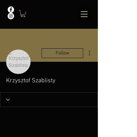
More actions
Follow
Krzysztof Szablisty